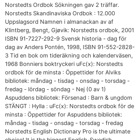
Norstedts Ordbok Sökningen gav 2 träffar.
Norstedts Skandinaviska Ordbok : 12.000
Uppslagsord Namnen i almanackan av af
Klintberg, Bengt, Gjøvik: Norstedts ordbok, 2001
ISBN 91-7227-292-9 Svensk historia - dag för
dag av Anders Pontén, 1998, ISBN 91-552-2828-
3 Tid en bok om tideräkning och kalenderväsen,
1968 Bonniers boktryckeri uFc(x): Norstedts
ordbok för de minsta : Öppettider for Alviks
bibliotek: måndag - tisdag - onsdag - torsdag -
fredag - lördag - söndag - Nej (0 av 1)
Aspuddens bibliotek: Försenad : Barn & ungdom
STÄNGT : Hylla : uFc(x): Norstedts ordbok för de
minsta : Öppettider for Aspuddens bibliotek:
måndag - tisdag - onsdag - torsdag - fredag
Norstedts English Dictionary Pro is the ultimate
choice! It is the biggest English-Swedish,