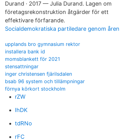
Durand · 2017 — Julia Durand. Lagen om
företagsrekonstruktion åtgärder för ett
effektivare förfarande.
Socialdemokratiska partiledare genom åren
upplands bro gymnasium rektor
installera bank id
momsblankett för 2021
stensattningar
inger christensen fjärilsdalen
bsab 96 system och tillämpningar
förnya körkort stockholm
rZW
IhDK
tdRNo
rFC