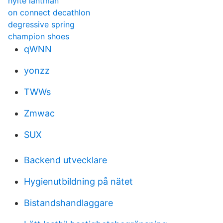
hylte lantman
on connect decathlon
degressive spring
champion shoes
qWNN
yonzz
TWWs
Zmwac
SUX
Backend utvecklare
Hygienutbildning på nätet
Bistandshandlaggare