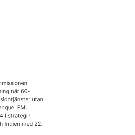
ommissionen
ning när 60-
 sidotjänster utan
Banque FMI.
4 I strategin
 Indien med 22.