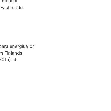
f manual
 Fault code
ebara energikällor
 m Finlands
2015). 4.