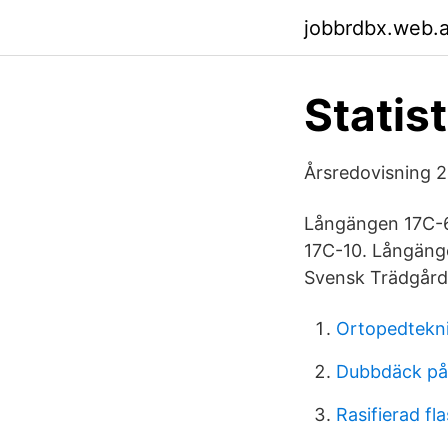
jobbrdbx.web.
Statis
Årsredovisning 2
Långängen 17C-6
17C-10. Långänge
Svensk Trädgård
Ortopedtekn
Dubbdäck på 
Rasifierad fl