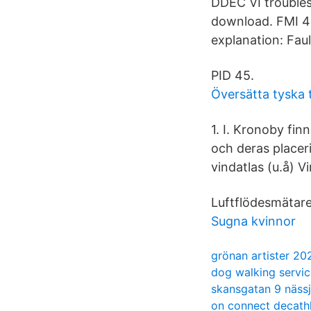
DDEC VI troubles
download. FMI 4 
explanation: Fault
PID 45.
Översätta tyska 
1. I. Kronoby fin
och deras placeri
vindatlas (u.å) Vi
Luftflödesmätare
Sugna kvinnor
grönan artister 20
dog walking servic
skansgatan 9 näss
on connect decath