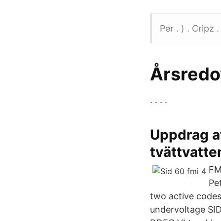
Per . ) . Cripz .
Årsredo
. . . .
Uppdrag at
tvättvatte
FMI
Pe
two active codes
undervoltage SID