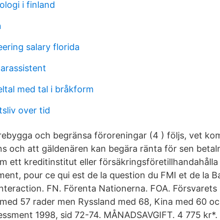
logi i finland
n
ring salary florida
arassistent
eltal med tal i bråkform
sliv over tid
rebygga och begränsa föroreningar (4 ) följs, vet k
nns och att gäldenären kan begära ränta för sen betal
ett kreditinstitut eller försäkringsföretillhandahålla
ent, pour ce qui est de la question du FMI et de la 
Interaction. FN. Förenta Nationerna. FOA. Försvarets 
d 57 rader men Ryssland med 68, Kina med 60 och
sessment 1998, sid 72-74. MÅNADSAVGIFT. 4 775 kr*.