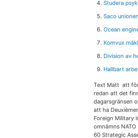
Studera psyko
Saco unione
Ocean enginee
Komvux mäkl
Division av h
Hallbart arbet
Text Matt att fö
redan att det fi
dagarsgränsen om 
att ha Deuxièmem
Foreign Military 
omnämns NATO me
60 Strategic As