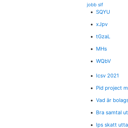
jobb slf
SQYU
xJpv
tGzaL
MHs
WQbV
Icsv 2021
Pid project
Vad är bolag
Bra samtal ut
Ips skatt utt