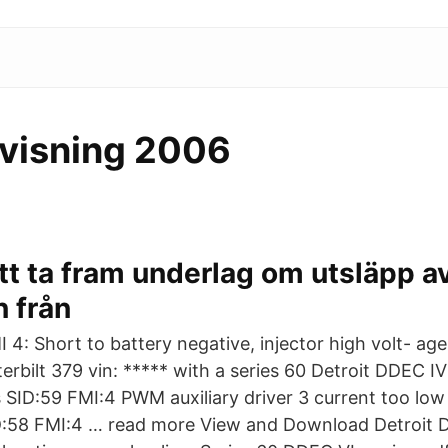
visning 2006
t ta fram underlag om utsläpp a
n från
 4: Short to battery negative, injector high volt- age
terbilt 379 vin: ***** with a series 60 Detroit DDEC I
 SID:59 FMI:4 PWM auxiliary driver 3 current too low
:58 FMI:4 … read more View and Download Detroit Di