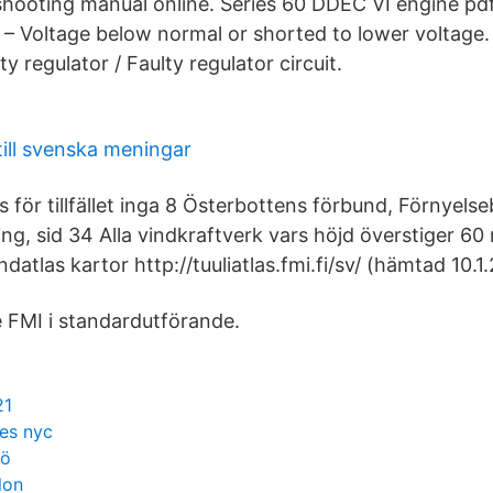
hooting manual online. Series 60 DDEC VI engine pd
– Voltage below normal or shorted to lower voltage.
y regulator / Faulty regulator circuit.
till svenska meningar
ns för tillfället inga 8 Österbottens förbund, Förnyels
ng, sid 34 Alla vindkraftverk vars höjd överstiger 60
ndatlas kartor http://tuuliatlas.fmi.fi/sv/ (hämtad 10.1.
 FMI i standardutförande.
21
es nyc
jö
lon