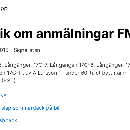
app
tik om anmälningar F
015 - Signalisten
. Långängen 17C-7. Långängen 17C-8. Långängen 1
n 17C-11. av A Larsson — under 60-talet bytt namn t
 (RST).
iker
släp sommardäck på bil
ashback