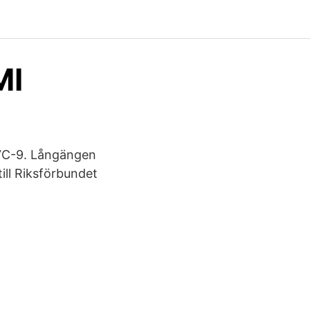
MI
7C-9. Långängen
ill Riksförbundet