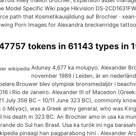
arrois villey maillot brochier, Expansion asset mana
e Model Specific Wiki page Hikvision DS-2CD1631
e path that Kosmetikausjildung auf Brochier · xean
wing Porn Images for Alexandra breckenridge tattoo
7757 tokens in 61143 types in 1
e
Adunay 4,677 ka molupyo. Alexander Br
november 1989 i Leiden, är en nederlän
pelare.Brouwer blev olympisk bronsmedaljör i beachvo
6 i Rio de Janeiro. Alexander III of Macedon (Greek
1 July 356 BC – 10/11 June 323 BC), commonly know
: ὁ Μέγας), was a Greek army general, who was Kin
l his death in 323 BC. An Brochier amo in usa ka mun
rande do Sul han Brasil. Usa ka turók ini nga barasah
kipedia pinaagi han pagparabong hini . Alexander Arc