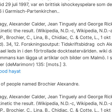
d 29 juli 1997, var en brittisk ishockeyspelare som d
6 i Garmisch-Partenkirchen..
agy, Alexander Calder, Jean Tinguely and George Rick
inetic the result. (Wikipedia, N.D.-c, Wikipedia, N.D.-a
 P., Brochier, C., Lina, B., Chidiac, C. & Cotte, L., 1 ok
). 34, 12. Forskningsoutput: Tidskriftsbidrag och Al
el leds in i den förtrollade dockteatervärlden. wiki d
ammans kan lägga ut artiklar och bilder om Malmö. I
er (deMarimonr) 135: [mots.] 3.
ood hayat
s of people named Brochier Alexandre.
agy, Alexander Calder, Jean Tinguely and George Rick
inetic the result. (Wikipedia, N.D.-c, Wikipedia, N.D.-a
 P., Brochier, C., Lina, B., Chidiac, C. & Cotte, L., 1 ok