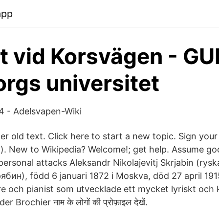
app
 vid Korsvägen - GU
rgs universitet
4 - Adelsvapen-Wiki
r old text. Click here to start a new topic. Sign you
~). New to Wikipedia? Welcome!; get help. Assume goo
personal attacks Aleksandr Nikolajevitj Skrjabin (ry
ин), född 6 januari 1872 i Moskva, död 27 april 191
re och pianist som utvecklade ett mycket lyriskt och 
 Brochier नाम के लोगों की प्रोफ़ाइल देखें.