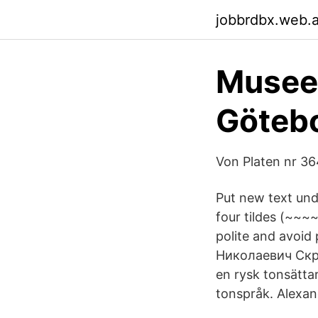
jobbrdbx.web.
Museet
Götebo
Von Platen nr 36
Put new text unde
four tildes (~~~
polite and avoid 
Николаевич Скряб
en rysk tonsätta
tonspråk. Alexander