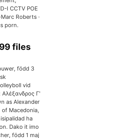
gement,
FWD-I CCTV POE
-Marc Roberts ·
s porn.
99 files
ouwer, född 3
dsk
lleyboll vid
: Αλέξανδρος Γʹ
n as Alexander
g of Macedonia,
isipalidad ha
on. Dako it imo
her, född 1 maj