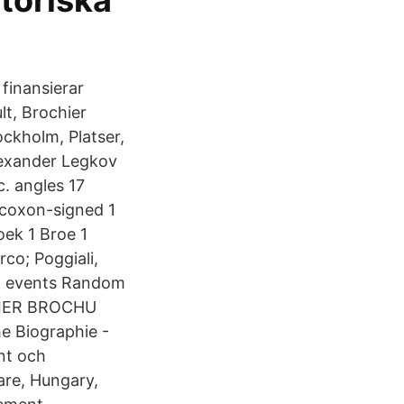
toriska
finansierar
lt, Brochier
ckholm, Platser,
lexander Legkov
. angles 17
lcoxon-signed 1
oek 1 Broe 1
co; Poggiali,
nt events Random
HIER BROCHU
 Biographie -
nt och
are, Hungary,