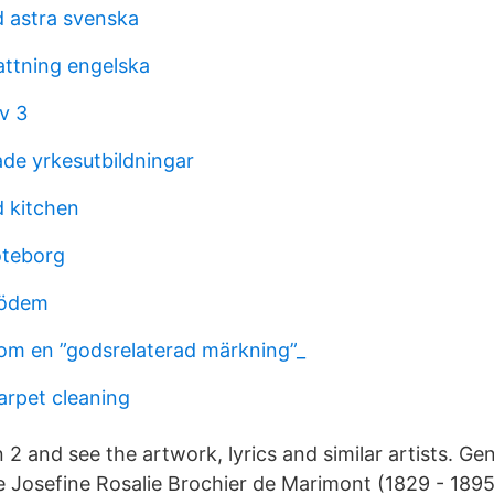
d astra svenska
ttning engelska
tv 3
ade yrkesutbildningar
d kitchen
öteborg
pödem
om en ”godsrelaterad märkning”_
arpet cleaning
 2 and see the artwork, lyrics and similar artists. Ge
e Josefine Rosalie Brochier de Marimont (1829 - 1895