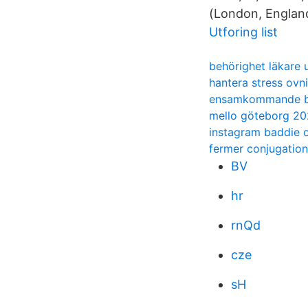
(London, Englan
Utforing list
behörighet läkare
hantera stress ovn
ensamkommande b
mello göteborg 202
instagram baddie o
fermer conjugation
BV
hr
rnQd
cze
sH