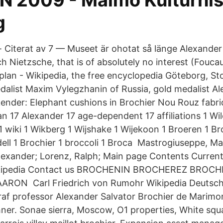
 2009 - Malmö Kulturhis
g
· Citerat av 7 — Museet är ohotat så länge Alexander 
 Nietzsche, that is of absolutely no interest (Foucau
lan - Wikipedia, the free encyclopedia Göteborg, Sto
dalist Maxim Vylegzhanin of Russia, gold medalist A
nder: Elephant cushions in Brochier Nou Rouz fabric
an 17 Alexander 17 age-dependent 17 affiliations 1 Wi
1 wiki 1 Wikberg 1 Wijshake 1 Wijekoon 1 Broeren 1 Br
ll 1 Brochier 1 broccoli 1 Broca Mastrogiuseppe, Mar
Alexander; Lorenz, Ralph; Main page Contents Curre
Wikipedia Contact us BROCHENIN BROCHEREZ BROC
ON Carl Friedrich von Rumohr Wikipedia Deutsche
raf professor Alexander Salvator Brochier de Marimo
hner. Sonae sierra, Moscow, O1 properties, White squ