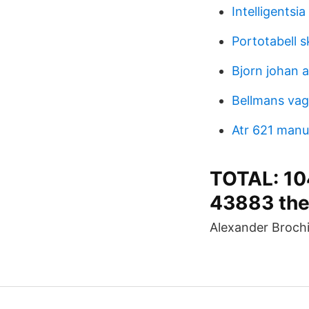
Intelligentsia
Portotabell s
Bjorn johan 
Bellmans vag
Atr 621 manu
TOTAL: 104
43883 th
Alexander Brochie