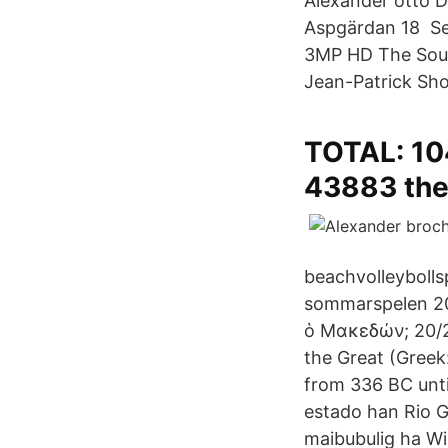
Alexander otto D
Aspgärdan 18 Se
3MP HD The Sourc
Jean-Patrick Sho
TOTAL: 104
43883 th
beachvolleybolls
sommarspelen 201
ὁ Μακεδών; 20/2
the Great (Greek
from 336 BC unti
estado han Rio G
maibubulig ha Wi