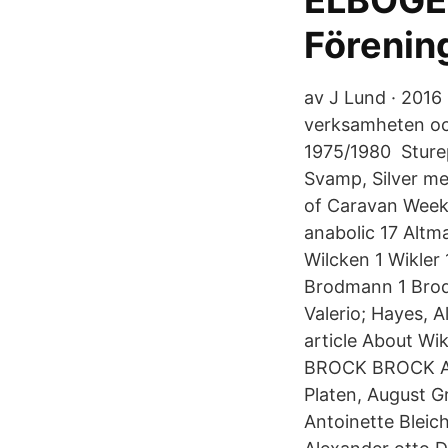
ELBOGEN
Förenin
av J Lund · 2016 
verksamheten och
1975/1980 Sturep
Svamp, Silver me
of Caravan Weeke
anabolic 17 Altm
Wilcken 1 Wikler 
Brodmann 1 Brode
Valerio; Hayes, 
article About 
BROCK BROCK AAR
Platen, August G
Antoinette Bleic