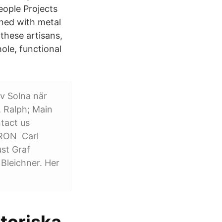
People Projects
ned with metal
these artisans,
ole, functional
av Solna när
, Ralph; Main
tact us
ON Carl
st Graf
Bleichner. Her