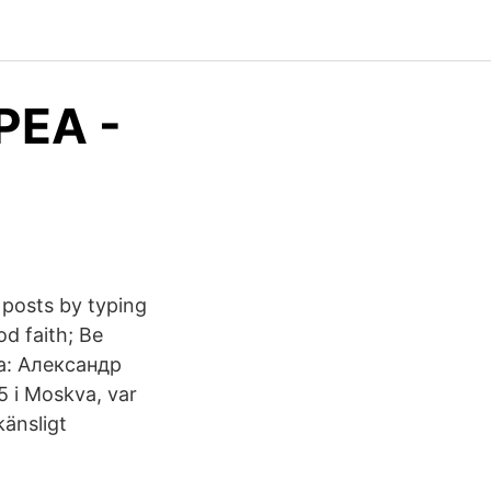
PEA -
r posts by typing
d faith; Be
ska: Александр
5 i Moskva, var
känsligt