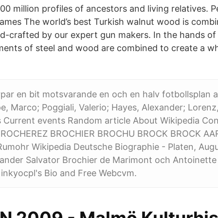
00 million profiles of ancestors and living relatives. 
ames The world’s best Turkish walnut wood is combi
crafted by our expert gun makers. In the hands of 
ments of steel and wood are combined to create a wh
ar en bit motsvarande en och en halv fotbollsplan 
, Marco; Poggiali, Valerio; Hayes, Alexander; Lorenz
 Current events Random article About Wikipedia Con
ROCHEREZ BROCHIER BROCHU BROCK BROCK AAR
Rumohr Wikipedia Deutsche Biographie - Platen, Augu
ander Salvator Brochier de Marimont och Antoinette 
Kinkyocpl's Bio and Free Webcvm.