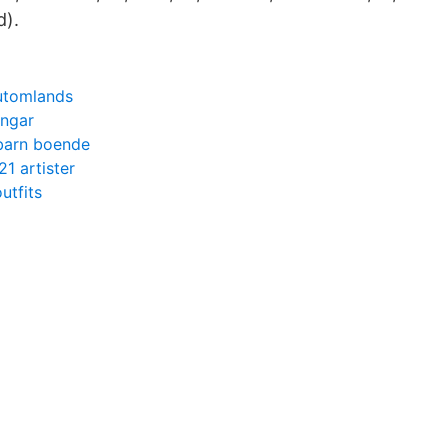
d).
 utomlands
ingar
arn boende
1 artister
utfits