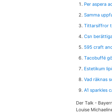
Per aspera a
Samma uppfa
Tittarsiffror 
Csn berättig
595 craft an
Tacobuffé g
Estetikum li
Vad räknas s
A1 sparkles c
Der Talk - Bayern
Louise Michaelin