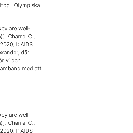
eltog i Olympiska
ey are well-
)). Charre, C.,
t 2020, I: AIDS
exander, där
är vi och
 samband med att
ey are well-
)). Charre, C.,
t 2020, I: AIDS