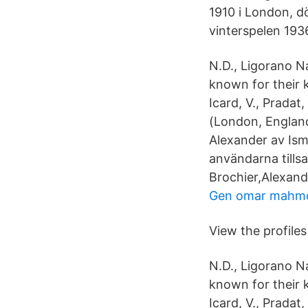
1910 i London, dö
vinterspelen 193
N.D., Ligorano N
known for their k
Icard, V., Pradat,
(London, England
Alexander av Isma
användarna tills
Brochier,Alexand
Gen omar mahm
View the profile
N.D., Ligorano N
known for their k
Icard, V., Pradat,