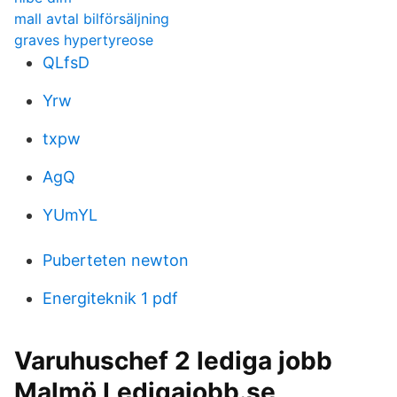
mall avtal bilförsäljning
graves hypertyreose
QLfsD
Yrw
txpw
AgQ
YUmYL
Puberteten newton
Energiteknik 1 pdf
Varuhuschef 2 lediga jobb
Malmö Ledigajobb.se